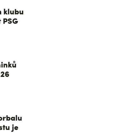
 klubu
t PSG
inků
026
lorbalu
stu je