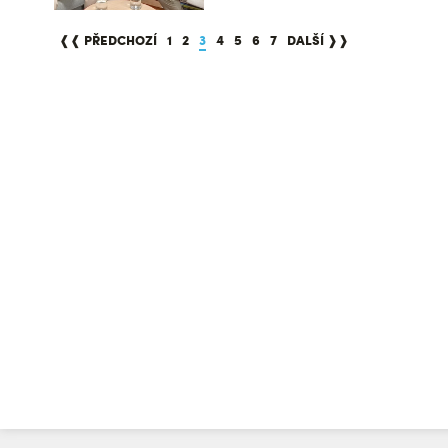
❰❰ PŘEDCHOZÍ
1
2
3
4
5
6
7
DALŠÍ ❱❱