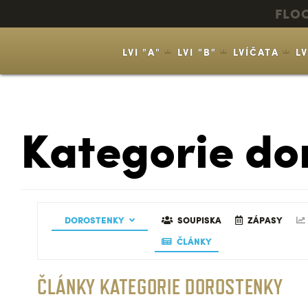
FLO
LVI "A"
LVI "B"
LVÍČATA
L
Kategorie do
EALIZAČNÍ TÝM
DOROSTENKY
GALERIE
SOUPISKA
ZÁPASY
ČLÁNKY
ČLÁNKY KATEGORIE DOROSTENKY