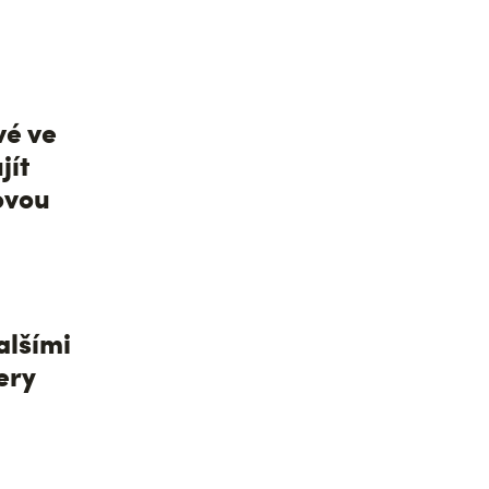
vé ve
jít
ovou
alšími
ery