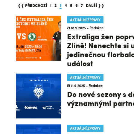
❰❰ PŘEDCHOZÍ
1
2
3
4
5
6
7
DALŠÍ ❱❱
AKTUÁLNÍ ZPRÁVY
čt 18.9.2025 - Redakce
Extraliga žen popr
Zlíně! Nenechte si u
jedinečnou florbal
událost
AKTUÁLNÍ ZPRÁVY
čt 11.9.2025 - Redakce
Do nové sezony s d
významnými partn
AKTUÁLNÍ ZPRÁVY