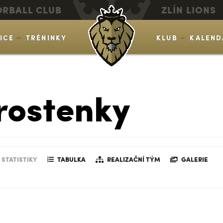
ORBALL CLUB
ZLÍN LIONS
VICE
TRÉNINKY
KLUB
KALEND
rostenky
STATISTIKY
TABULKA
REALIZAČNÍ TÝM
GALERIE