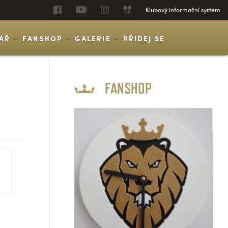
Klubový informační systém
ÁŘ
FANSHOP
GALERIE
PŘIDEJ SE
FANSHOP
SOUPISKA
ZÁPASY
STATISTIKY
TABULKA
ČLÁNKY