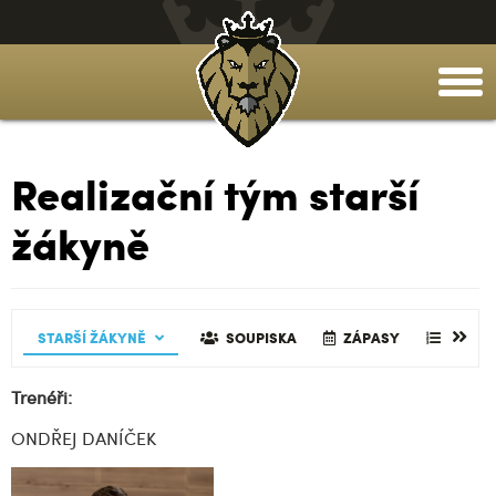
togg
men
Realizační tým starší
žákyně
TABULKA
GALERIE
STARŠÍ ŽÁKYNĚ
TABULKA
REALIZAČNÍ TÝM
ČLÁNKY
REALIZAČNÍ TÝM
SOUPISKA
GALERIE
GALERIE
ZÁPASY
ČLÁNKY
TABUL
Trenéři:
ONDŘEJ DANÍČEK