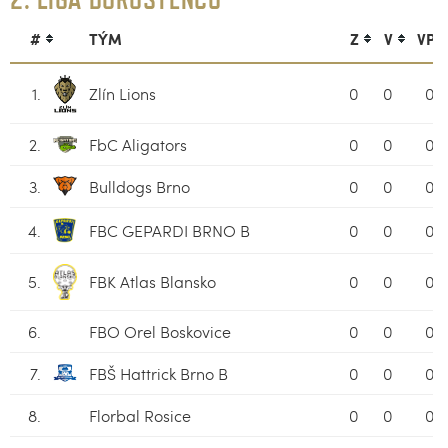
#
TÝM
Z
V
VP
1.
Zlín Lions
0
0
0
2.
FbC Aligators
0
0
0
3.
Bulldogs Brno
0
0
0
4.
FBC GEPARDI BRNO B
0
0
0
5.
FBK Atlas Blansko
0
0
0
6.
FBO Orel Boskovice
0
0
0
7.
FBŠ Hattrick Brno B
0
0
0
8.
Florbal Rosice
0
0
0