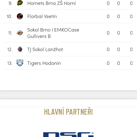
9.
Hornets Brno ZŠ Horní
0
0
0
10.
Florbal Vsetín
0
0
0
Sokol Brno I EMKOCase
11.
0
0
0
Gullivers B
12.
TJ Sokol Lanžhot
0
0
0
13.
Tigers Hodonín
0
0
0
HLAVNÍ PARTNEŘI