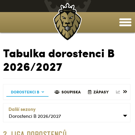
togg
men
Tabulka dorostenci B
2026/2027
SKA
TABULKA
GALERIE
DOROSTENCI B
ZÁPASY
REALIZAČNÍ TÝM
ČLÁNKY
STATISTIKY
SOUPISKA
TABULKA
GALERIE
ZÁPASY
REALIZAČN
ČLÁNKY
STATI
Další sezony
Dorostenci B 2026/2027
2. LIGA DOROSTENCŮ