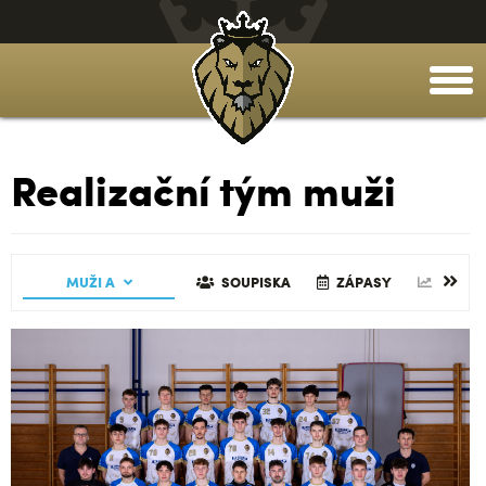
togg
men
Realizační tým muži
MUŽI A
SOUPISKA
ZÁPASY
STATI