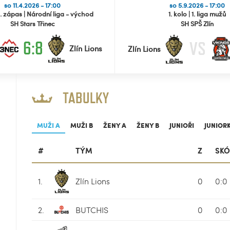
so 11.4.2026 - 17:00
so 5.9.2026 - 17:00
4. zápas | Národní liga - východ
1. kolo | 1. liga mužů
SH Stars Třinec
SH SPŠ Zlín
6:8
VS
Zlín Lions
Zlín Lions
TABULKY
MUŽI A
MUŽI B
ŽENY A
ŽENY B
JUNIOŘI
JUNIOR
#
TÝM
Z
SK
1.
Zlín Lions
0
0:0
2.
BUTCHIS
0
0:0