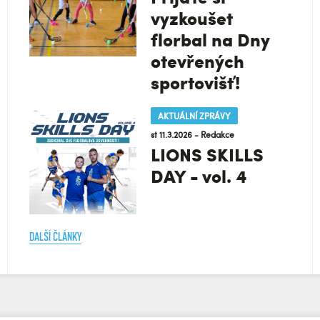
vyzkoušet
florbal na Dny
otevřených
sportovišť!
AKTUÁLNÍ ZPRÁVY
st 11.3.2026 - Redakce
LIONS SKILLS
DAY - vol. 4
DALŠÍ ČLÁNKY