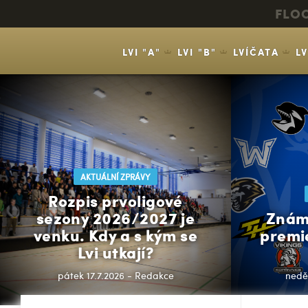
FLO
LVI "A"
LVI "B"
LVÍČATA
L
AKTUÁLNÍ ZPRÁVY
Rozpis prvoligové
sezony 2026/2027 je
Znám
venku. Kdy a s kým se
premi
Lvi utkají?
pátek 17.7.2026 - Redakce
nedě