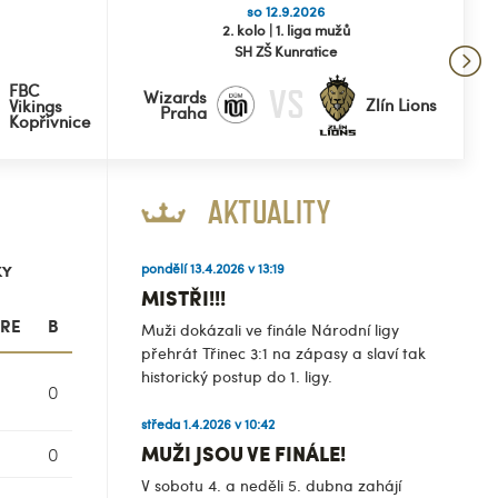
so 12.9.2026
2. kolo | 1. liga mužů
SH ZŠ Kunratice
FBC
VS
Wizards
Zlín Lions
Vikings
Praha
Kopřivnice
AKTUALITY
pondělí 13.4.2026 v 13:19
KY
MISTŘI!!!
ÓRE
B
Muži dokázali ve finále Národní ligy
přehrát Třinec 3:1 na zápasy a slaví tak
historický postup do 1. ligy.
0
středa 1.4.2026 v 10:42
MUŽI JSOU VE FINÁLE!
0
V sobotu 4. a neděli 5. dubna zahájí