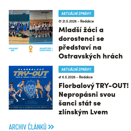
AKTUÁLNÍ ZPRÁVY
čt 21.5.2026 - Redakce
Mladší žáci a
dorostenci se
představí na
Ostravských hrách
AKTUÁLNÍ ZPRÁVY
st 6.5.2026 - Redakce
Florbalový TRY-OUT!
Nepropásni svou
šanci stát se
zlínským Lvem
ARCHIV ČLÁNKŮ