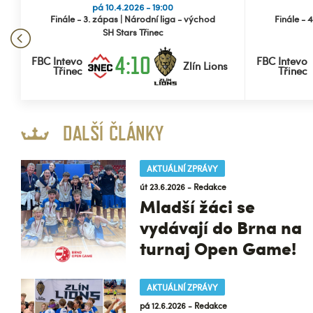
pá 10.4.2026 - 19:00
Finále - 3. zápas | Národní liga - východ
Finále - 
SH Stars Třinec
4:10
vo
FBC Intevo
FBC Intevo
Zlín Lions
Třinec
Třinec
DALŠÍ ČLÁNKY
AKTUÁLNÍ ZPRÁVY
út 23.6.2026 - Redakce
Mladší žáci se
vydávají do Brna na
turnaj Open Game!
AKTUÁLNÍ ZPRÁVY
pá 12.6.2026 - Redakce