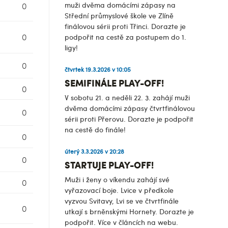
muži dvěma domácími zápasy na
0
Střední průmyslové škole ve Zlíně
finálovou sérii proti Třinci. Dorazte je
0
podpořit na cestě za postupem do 1.
ligy!
0
čtvrtek 19.3.2026 v 10:05
SEMIFINÁLE PLAY-OFF!
0
V sobotu 21. a neděli 22. 3. zahájí muži
dvěma domácími zápasy čtvrtfinálovou
0
sérii proti Přerovu. Dorazte je podpořit
na cestě do finále!
0
úterý 3.3.2026 v 20:28
0
STARTUJE PLAY-OFF!
Muži i ženy o víkendu zahájí své
0
vyřazovací boje. Lvice v předkole
vyzvou Svitavy, Lvi se ve čtvrtfinále
0
utkají s brněnskými Hornety. Dorazte je
podpořit. Více v článcích na webu.