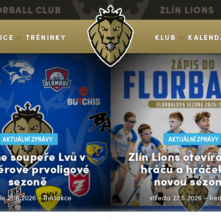
ORBALL CLUB
ZLÍN LIONS
VICE
TRÉNINKY
KLUB
KALEND
AKTUÁLNÍ ZPRÁVY
AKTUÁLNÍ ZPRÁVY
e soupeře Lvů v
Zlín Lions otevír
érové prvoligové
hráčů a hráče
sezoně
novou sezon
le 21.6.2026 - Redakce
středa 27.5.2026 - Re