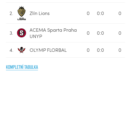
2.
Zlín Lions
0
0:0
0
ACEMA Sparta Praha
3.
0
0:0
0
UNYP
4.
OLYMP FLORBAL
0
0:0
0
KOMPLETNÍ TABULKA