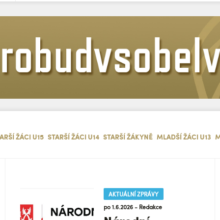
ARŠÍ ŽÁCI U15
STARŠÍ ŽÁCI U14
STARŠÍ ŽÁKYNĚ
MLADŠÍ ŽÁCI U13
M
AKTUÁLNÍ ZPRÁVY
po 1.6.2026 - Redakce