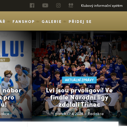
Klubový informační systém
ÁŘ
FANSHOP
GALERIE
PŘIDEJ SE
AKTUÁLNÍ ZPRÁVY
á nábor
Lvi jsou prvoligoví! Ve
k pro
finále Národní ligy
u!
zdolali Třinec
dakce
pátek 17.4.2026 - Redakce