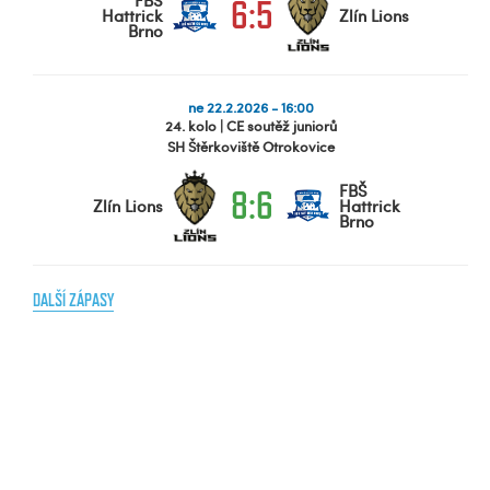
FBŠ
6:5
Hattrick
Zlín Lions
Brno
ne 22.2.2026 - 16:00
24. kolo | CE soutěž juniorů
SH Štěrkoviště Otrokovice
FBŠ
8:6
Zlín Lions
Hattrick
Brno
DALŠÍ ZÁPASY