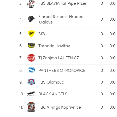
3.
FBŠ SLAVIA Fat Pipe Plzeň
0
0:0
Florbal Respect Hradec
4.
0
0:0
Králové
5.
SKV
0
0:0
6.
Torpedo Havířov
0
0:0
7.
TJ Znojmo LAUFEN CZ
0
0:0
8.
PANTHERS OTROKOVICE
0
0:0
9.
FBS Olomouc
0
0:0
10.
BLACK ANGELS
0
0:0
11.
FBC Vikings Kopřivnice
0
0:0