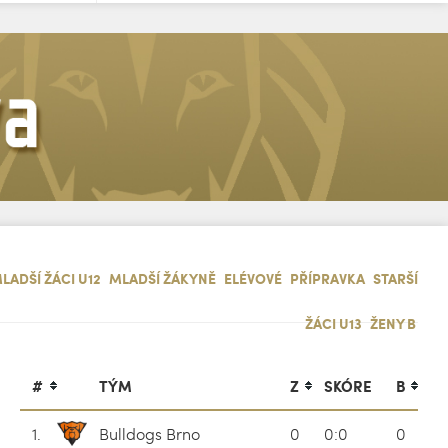
LADŠÍ ŽÁCI U12
MLADŠÍ ŽÁKYNĚ
ELÉVOVÉ
PŘÍPRAVKA
STARŠÍ
ŽÁCI U13
ŽENY B
#
TÝM
Z
SKÓRE
B
1.
Bulldogs Brno
0
0:0
0