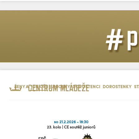
CENTRUM MLÁDEŽE
ŽENY A
JUNIOŘI
JUNIORKY
DOROSTENCI
DOROSTENKY
ST
so 21.2.2026 - 18:30
23. kolo | CE soutěž juniorů