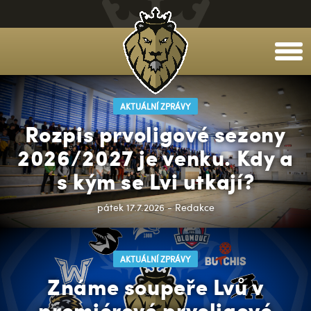
togg
men
AKTUÁLNÍ ZPRÁVY
Rozpis prvoligové sezony
2026/2027 je venku. Kdy a
s kým se Lvi utkají?
pátek 17.7.2026 - Redakce
AKTUÁLNÍ ZPRÁVY
Známe soupeře Lvů v
premiérové prvoligové