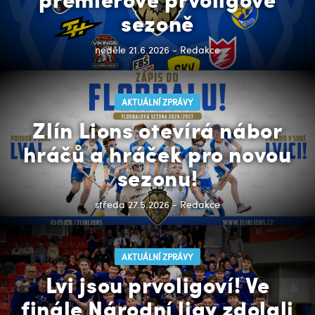
sezoně
neděle 21.6.2026 - Redakce
AKTUÁLNÍ ZPRÁVY
Zlín Lions otevírá nábor
hráčů a hráček pro novou
sezonu!
středa 27.5.2026 - Redakce
AKTUÁLNÍ ZPRÁVY
Lvi jsou prvoligoví! Ve
finále Národní ligy zdolali