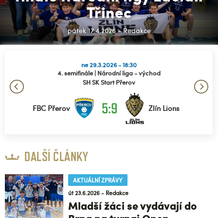
Třinec
pátek 17.4.2026 - Redakce
ne 29.3.2026 - 18:30
4. semifinále | Národní liga - východ
SH SK Start Přerov
5:9
FBC Přerov
Zlín Lions
DALŠÍ ČLÁNKY
AKTUÁLNÍ ZPRÁVY
út 23.6.2026 - Redakce
Mladší žáci se vydávají do