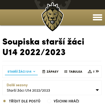
togg
men
Soupiska starší žáci
U14 2022/2023
SKA
TABULKA
GALERIE
STARŠÍ ŽÁCI U14
ZÁPASY
REALIZAČNÍ TÝM
ČLÁNKY
STATISTIKY
ZÁPASY
TABULKA
GALERIE
TABULKA
REALIZAČN
ČLÁNKY
REALIZ
Další sezony
Starší žáci U14 2022/2023
TŘÍDIT DLE POSTŮ
VŠICHNI HRÁČI