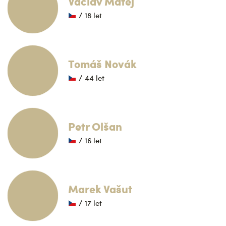
Václav Matěj
/ 18 let
Tomáš Novák
/ 44 let
Petr Olšan
/ 16 let
Marek Vašut
/ 17 let