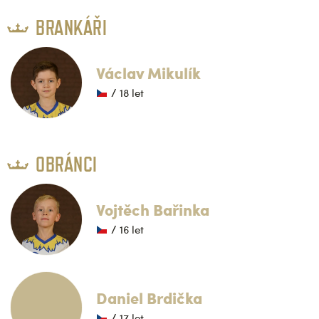
BRANKÁŘI
Václav Mikulík
/ 18 let
OBRÁNCI
Vojtěch Bařinka
/ 16 let
Daniel Brdička
/ 17 let