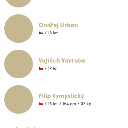
Ondřej Urban
/ 18 let
Vojtěch Vavruša
/ 17 let
Filip Vymyslický
/ 16 let
/ 154 cm
/ 37 kg