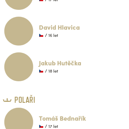
David Hlavica
/ 16 let
Jakub Hutěčka
/ 18 let
POLAŘI
Tomáš Bednařík
/ 17 let