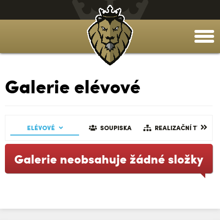
togg
men
Galerie elévové
AČNÍ TÝM
ELÉVOVÉ
GALERIE
SOUPISKA
REALIZAČNÍ TÝM
Galerie neobsahuje žádné složky