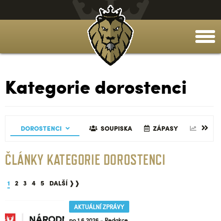
togg
men
Kategorie dorostenci
SKA
TABULKA
DOROSTENCI
ZÁPASY
REALIZAČNÍ TÝM
STATISTIKY
SOUPISKA
TABULKA
GALERIE
ZÁPASY
REALIZAČN
ČLÁNKY
STATI
ČLÁNKY KATEGORIE DOROSTENCI
1
2
3
4
5
DALŠÍ ❱❱
AKTUÁLNÍ ZPRÁVY
po 1.6.2026 - Redakce