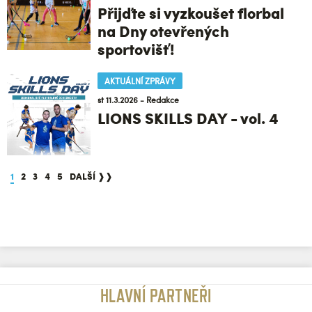
Přijďte si vyzkoušet florbal
na Dny otevřených
sportovišť!
AKTUÁLNÍ ZPRÁVY
st 11.3.2026 - Redakce
LIONS SKILLS DAY - vol. 4
1
2
3
4
5
DALŠÍ ❱❱
HLAVNÍ PARTNEŘI