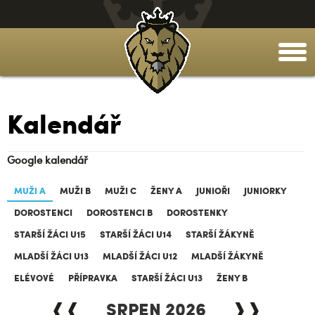
togg
men
Kalendář
Google kalendář
MUŽI A
MUŽI B
MUŽI C
ŽENY A
JUNIOŘI
JUNIORKY
DOROSTENCI
DOROSTENCI B
DOROSTENKY
STARŠÍ ŽÁCI U15
STARŠÍ ŽÁCI U14
STARŠÍ ŽÁKYNĚ
MLADŠÍ ŽÁCI U13
MLADŠÍ ŽÁCI U12
MLADŠÍ ŽÁKYNĚ
ELÉVOVÉ
PŘÍPRAVKA
STARŠÍ ŽÁCI U13
ŽENY B