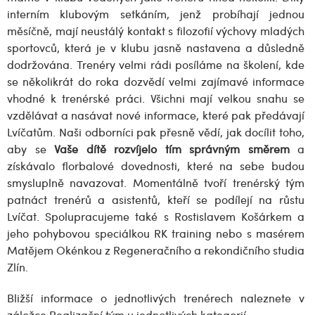
interním klubovým setkáním, jenž probíhají jednou
měsíčně, mají neustálý kontakt s filozofií výchovy mladých
sportovců, která je v klubu jasně nastavena a důsledně
dodržována. Trenéry velmi rádi posíláme na školení, kde
se několikrát do roka dozvědí velmi zajímavé informace
vhodné k trenérské práci. Všichni mají velkou snahu se
vzdělávat a nasávat nové informace, které pak předávají
Lvíčatům. Naši odborníci pak přesně vědí, jak docílit toho,
aby se
Vaše dítě rozvíjelo tím správným směrem
a
získávalo florbalové dovednosti, které na sebe budou
smysluplně navazovat. Momentálně tvoří trenérský tým
patnáct trenérů a asistentů, kteří se podílejí na růstu
Lvíčat. Spolupracujeme také s Rostislavem Košárkem a
jeho pohybovou speciálkou RK training nebo s masérem
Matějem Okénkou z Regeneračního a rekondičního studia
Zlín.
Bližší informace o jednotlivých trenérech naleznete v
záložce Realizační tým u jednotlivých kategorií.