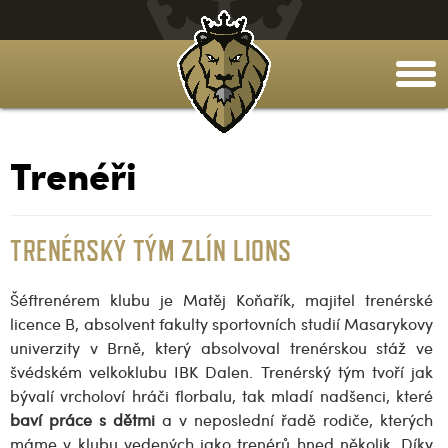
togg
men
Trenéři
TRENÉRSKÝ TÝM ZLÍN LIONS
Šéftrenérem klubu je Matěj Koňařík, majitel trenérské
licence B, absolvent fakulty sportovních studií Masarykovy
univerzity v Brně, který absolvoval trenérskou stáž ve
švédském velkoklubu IBK Dalen. Trenérský tým tvoří jak
bývalí vrcholoví hráči florbalu, tak mladí nadšenci, které
baví práce s dětmi
a v neposlední řadě rodiče, kterých
máme v klubu vedených jako trenérů hned několik. Díky