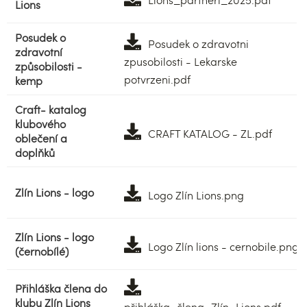
Lions
Posudek o
Posudek o zdravotni
zdravotní
zpusobilosti - Lekarske
způsobilosti -
potvrzeni.pdf
kemp
Craft- katalog
klubového
CRAFT KATALOG - ZL.pdf
oblečení a
doplňků
Zlín Lions - logo
Logo Zlín Lions.png
Zlín Lions - logo
Logo Zlín lions - cernobile.png
(černobílé)
Přihláška člena do
klubu Zlín Lions
přihláška_člena_Zlín_Lions.pdf