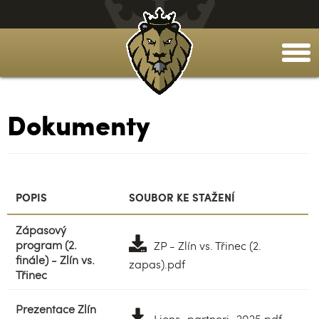
togg
men
Dokumenty
POPIS
SOUBOR KE STAŽENÍ
Zápasový
program (2.
ZP - Zlín vs. Třinec (2.
finále) - Zlín vs.
zapas).pdf
Třinec
Prezentace Zlín
Lions_partneri_2025.pdf