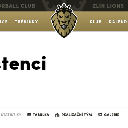
ORBALL CLUB
ZLÍN LIONS
VICE
TRÉNINKY
KLUB
KALEND
tenci
STATISTIKY
TABULKA
REALIZAČNÍ TÝM
GALERIE