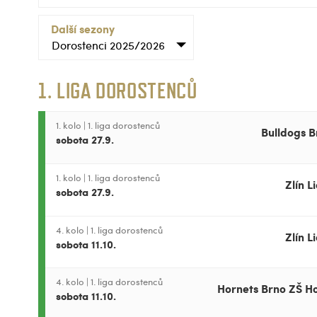
Další sezony
Dorostenci 2025/2026
1. LIGA DOROSTENCŮ
1. kolo
|
1. liga dorostenců
Bulldogs B
sobota 27.9.
1. kolo
|
1. liga dorostenců
Zlín L
sobota 27.9.
4. kolo
|
1. liga dorostenců
Zlín L
sobota 11.10.
4. kolo
|
1. liga dorostenců
Hornets Brno ZŠ Ho
sobota 11.10.