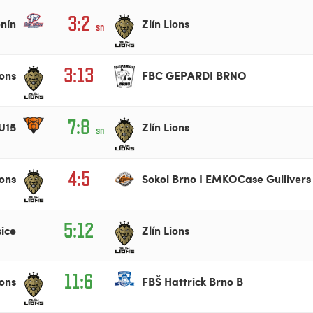
3:2
nín
Zlín Lions
sn
3:13
ions
FBC GEPARDI BRNO
7:8
U15
Zlín Lions
sn
4:5
ions
Sokol Brno I EMKOCase Gullivers
5:12
sice
Zlín Lions
11:6
ions
FBŠ Hattrick Brno B