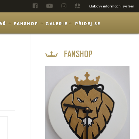
Klubový informační systém
ÁŘ
FANSHOP
GALERIE
PŘIDEJ SE
FANSHOP
SOUPISKA
ZÁPASY
STATISTIKY
TABULKA
ČLÁNKY