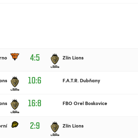
4:5
rno
Zlín Lions
10:6
ions
F.A.T.R. Dubňany
16:8
ions
FBO Orel Boskovice
2:9
rní
Zlín Lions