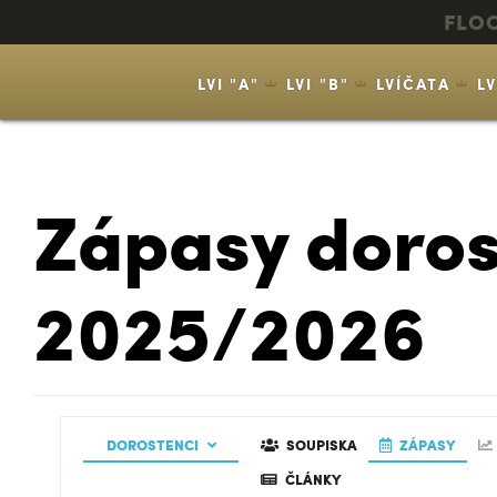
FLO
LVI "A"
LVI "B"
LVÍČATA
L
Zápasy doros
2025/2026
EALIZAČNÍ TÝM
DOROSTENCI
GALERIE
SOUPISKA
ZÁPASY
ČLÁNKY