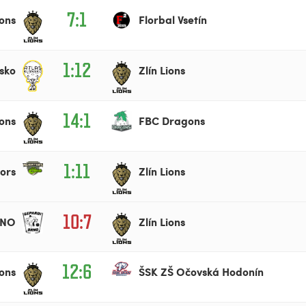
7:1
ions
Florbal Vsetín
1:12
sko
Zlín Lions
14:1
ions
FBC Dragons
1:11
ors
Zlín Lions
10:7
RNO
Zlín Lions
12:6
ions
ŠSK ZŠ Očovská Hodonín