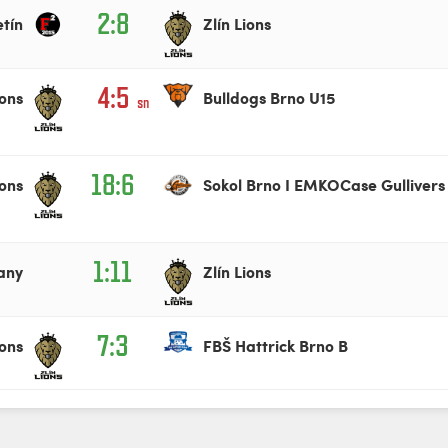
2:8
etín
Zlín Lions
4:5
ions
Bulldogs Brno U15
sn
18:6
ions
Sokol Brno I EMKOCase Gullivers
1:11
any
Zlín Lions
7:3
ions
FBŠ Hattrick Brno B