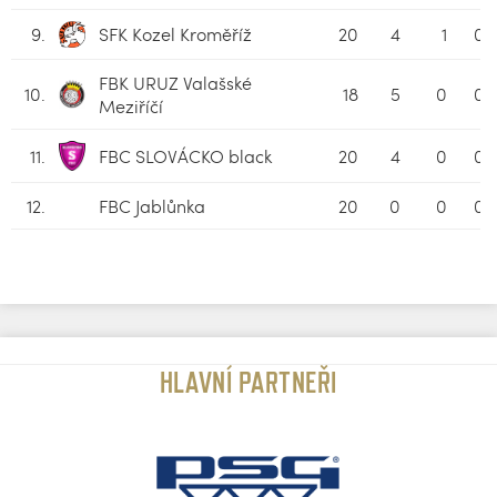
9.
SFK Kozel Kroměříž
20
4
1
0
FBK URUZ Valašské
10.
18
5
0
0
Meziříčí
11.
FBC SLOVÁCKO black
20
4
0
0
12.
FBC Jablůnka
20
0
0
0
HLAVNÍ PARTNEŘI