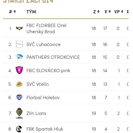
#
TÝM
Z
V
VP
R
FBC FLORBEE Orel
1.
18
17
0
0
Uherský Brod
2.
SVČ Luhačovice
18
16
0
0
3.
PANTHERS OTROKOVICE
18
15
0
0
4.
FBC SLOVÁCKO pink
18
14
1
0
5.
SVČ Včelín
18
13
1
0
6.
Florbal Holešov
18
7
1
0
7.
Zlín Lions
19
5
2
0
8.
FBK Spartak Hluk
19
4
2
0