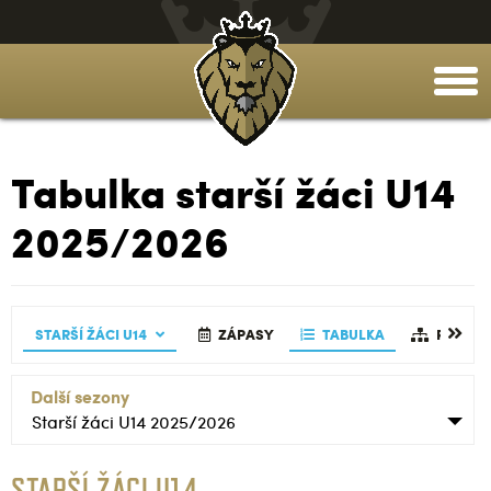
togg
men
Tabulka starší žáci U14
2025/2026
SKA
TABULKA
GALERIE
STARŠÍ ŽÁCI U14
ZÁPASY
REALIZAČNÍ TÝM
ČLÁNKY
STATISTIKY
ZÁPASY
TABULKA
GALERIE
TABULKA
REALIZAČN
ČLÁNKY
REALIZ
Další sezony
Starší žáci U14 2025/2026
STARŠÍ ŽÁCI U14