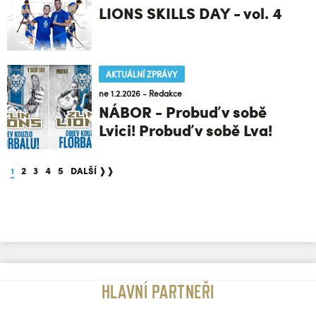
LIONS SKILLS DAY - vol. 4
AKTUÁLNÍ ZPRÁVY
ne 1.2.2026 - Redakce
NÁBOR - Probuď v sobě
Lvici! Probuď v sobě Lva!
1
2
3
4
5
DALŠÍ ❱❱
HLAVNÍ PARTNEŘI