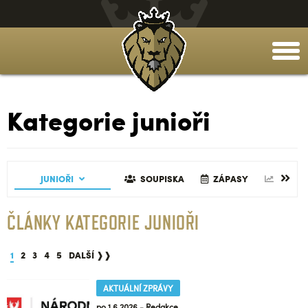
togg
men
Kategorie junioři
GALERIE
TABULKA
JUNIOŘI
ČLÁNKY
REALIZAČNÍ TÝM
SOUPISKA
GALERIE
ZÁPASY
STATI
ČLÁNKY KATEGORIE JUNIOŘI
1
2
3
4
5
DALŠÍ ❱❱
AKTUÁLNÍ ZPRÁVY
po 1.6.2026 - Redakce