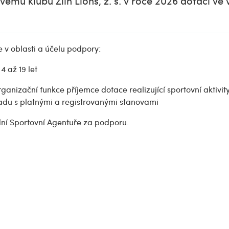
mu klubu Zlín Lions, z. s. v roce 2026 dotaci ve 
e v oblasti a účelu podpory:
4 až 19 let
ganizační funkce příjemce dotace realizující sportovní aktivit
ladu s platnými a registrovanými stanovami
odní Sportovní Agentuře za podporu.