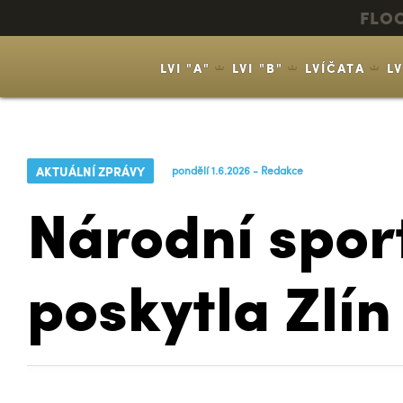
FLO
LVI "A"
LVI "B"
LVÍČATA
L
AKTUÁLNÍ ZPRÁVY
pondělí 1.6.2026 - Redakce
Národní spor
poskytla Zlín