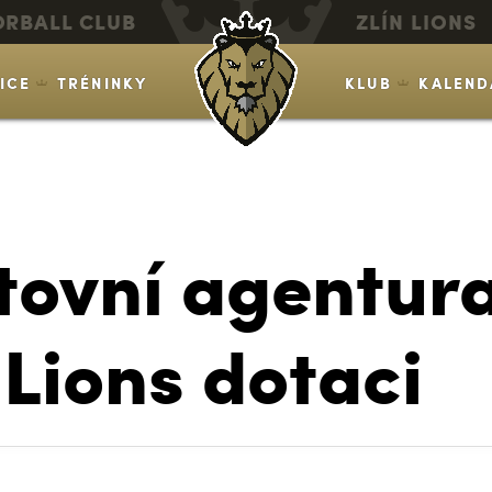
ORBALL CLUB
ZLÍN LIONS
VICE
TRÉNINKY
KLUB
KALEND
tovní agentur
 Lions dotaci