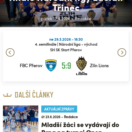
Třinec
pátek 17.4.2026 - Redakce
ne 29.3.2026 - 18:30
4. semifinále | Národní liga - východ
SH SK Start Přerov
5:9
FBC Přerov
Zlín Lions
DALŠÍ ČLÁNKY
AKTUÁLNÍ ZPRÁVY
út 23.6.2026 - Redakce
Mladší žáci se vydávají do