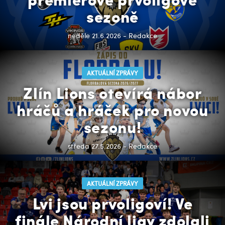
sezoně
neděle 21.6.2026 - Redakce
AKTUÁLNÍ ZPRÁVY
Zlín Lions otevírá nábor
hráčů a hráček pro novou
sezonu!
středa 27.5.2026 - Redakce
AKTUÁLNÍ ZPRÁVY
Lvi jsou prvoligoví! Ve
finále Národní ligy zdolali