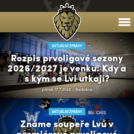
togg
men
AKTUÁLNÍ ZPRÁVY
Rozpis prvoligové sezony
2026/2027 je venku. Kdy a
s kým se Lvi utkají?
pátek 17.7.2026 - Redakce
AKTUÁLNÍ ZPRÁVY
Známe soupeře Lvů v
premiérové prvoligové