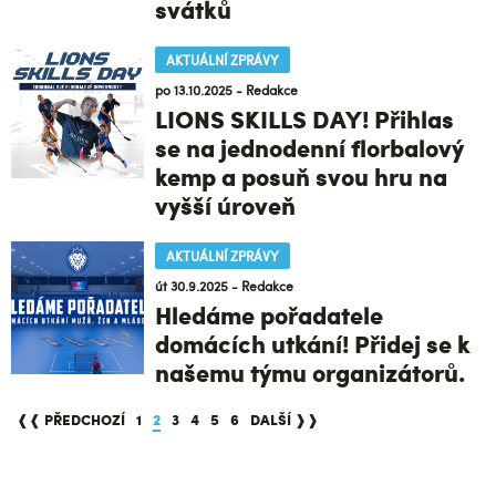
svátků
AKTUÁLNÍ ZPRÁVY
po 13.10.2025 - Redakce
LIONS SKILLS DAY! Přihlas
se na jednodenní florbalový
kemp a posuň svou hru na
vyšší úroveň
AKTUÁLNÍ ZPRÁVY
út 30.9.2025 - Redakce
Hledáme pořadatele
domácích utkání! Přidej se k
našemu týmu organizátorů.
❰❰ PŘEDCHOZÍ
1
2
3
4
5
6
DALŠÍ ❱❱