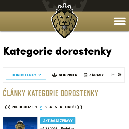
togg
men
Kategorie dorostenky
SKA
TABULKA
GALERIE
DOROSTENKY
ZÁPASY
REALIZAČNÍ TÝM
ČLÁNKY
STATISTIKY
SOUPISKA
TABULKA
GALERIE
ZÁPASY
REALIZAČN
ČLÁNKY
STATI
ČLÁNKY KATEGORIE DOROSTENKY
❰❰ PŘEDCHOZÍ
1
2
3
4
5
6
DALŠÍ ❱❱
AKTUÁLNÍ ZPRÁVY
pá 2.1.2026 - Redakce