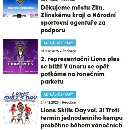
Děkujeme městu Zlín,
Zlínskému kraji a Národní
sportovní agentuře za
podporu
AKTUÁLNÍ ZPRÁVY
út 9.12.2025 - Redakce
2. reprezentační Lions ples
se blíží! V únoru se opět
potkáme na tanečním
parketu
AKTUÁLNÍ ZPRÁVY
čt 4.12.2025 - Redakce
Lions Skills Day vol. 3! Třetí
termín jednodenního kempu
proběhne během vánočních