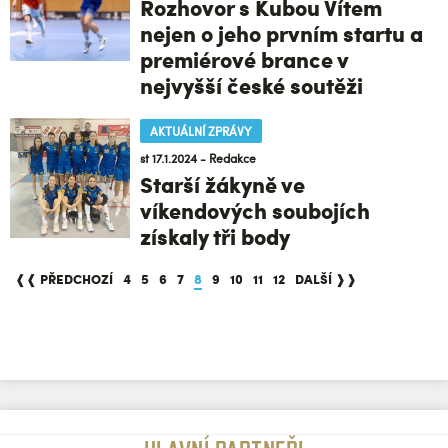
Rozhovor s Kubou Vítem
nejen o jeho prvním startu a
premiérové brance v
nejvyšší české soutěži
AKTUÁLNÍ ZPRÁVY
st 17.1.2024 - Redakce
Starší žákyně ve
víkendových soubojích
získaly tři body
❰❰ PŘEDCHOZÍ
4
5
6
7
8
9
10
11
12
DALŠÍ ❱❱