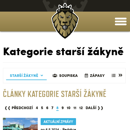
togg
men
Kategorie starší žákyně
TABULKA
GALERIE
STARŠÍ ŽÁKYNĚ
TABULKA
REALIZAČNÍ TÝM
ČLÁNKY
REALIZAČNÍ TÝM
SOUPISKA
GALERIE
GALERIE
ZÁPASY
ČLÁNKY
TABUL
ČLÁNKY KATEGORIE STARŠÍ ŽÁKYNĚ
❰❰ PŘEDCHOZÍ
4
5
6
7
8
9
10
11
12
DALŠÍ ❱❱
AKTUÁLNÍ ZPRÁVY
po 6.5.2024 - Redakce