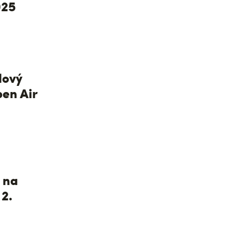
025
lový
pen Air
 na
 2.