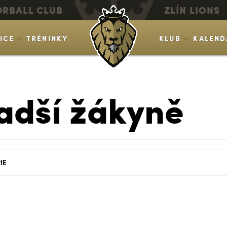
ORBALL CLUB
ZLÍN LIONS
VICE
TRÉNINKY
KLUB
KALEND
adší žákyně
IE