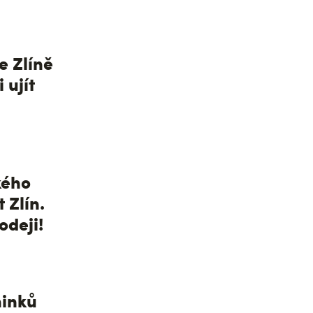
e Zlíně
 ujít
kého
 Zlín.
odeji!
inků