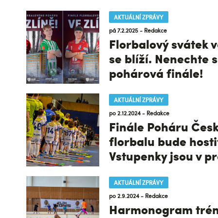
AKTUÁLNÍ ZPRÁVY
pá 7.2.2025 - Redakce
Florbalový svátek v
se blíží. Nenechte si
pohárová finále!
AKTUÁLNÍ ZPRÁVY
po 2.12.2024 - Redakce
Finále Poháru Čes
florbalu bude hostit
Vstupenky jsou v pr
AKTUÁLNÍ ZPRÁVY
po 2.9.2024 - Redakce
Harmonogram trén