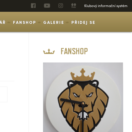
Klubový informační systém
ÁŘ
FANSHOP
GALERIE
PŘIDEJ SE
FANSHOP
SOUPISKA
REALIZAČNÍ TÝM
GALERIE
ČLÁNKY