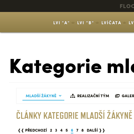
FLO
LVI "A"
LVI "B"
LVÍČATA
L
Kategorie ml
MLADŠÍ ŽÁKYNĚ
REALIZAČNÍ TÝM
GALER
ČLÁNKY KATEGORIE MLADŠÍ ŽÁKYNĚ
❰❰ PŘEDCHOZÍ
2
3
4
5
6
7
8
DALŠÍ ❱❱