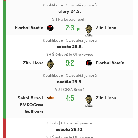
Kvalifikace
|
CE soutěž juniorů
úterý 24.9.
SH Na Lapači Vsetín
2:3
Florbal Vsetín
Zlín Lions
pr.
Kvalifikace
|
CE soutěž juniorů
sobota 28.9.
SH Štěrkoviště Otrokovice
9:2
Zlín Lions
Florbal Vsetín
Kvalifikace
|
CE soutěž juniorů
neděle 29.9.
VUT CESA Brno 1
4:5
Sokol Brno I
Zlín Lions
EMKOCase
Gullivers
1. kolo
|
CE soutěž juniorů
sobota 26.10.
SH Štěrkoviště Otrokovice