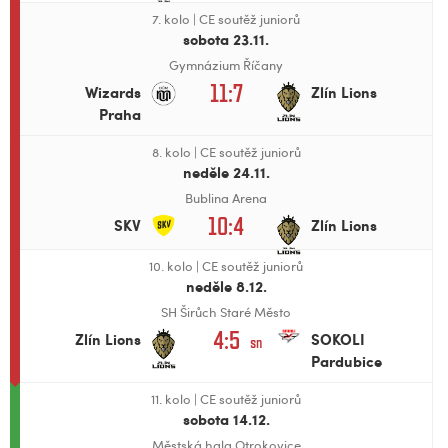
7. kolo
|
CE soutěž juniorů
sobota 23.11.
Gymnázium Říčany
11:7
Wizards
Zlín Lions
Praha
8. kolo
|
CE soutěž juniorů
neděle 24.11.
Bublina Arena
10:4
SKV
Zlín Lions
10. kolo
|
CE soutěž juniorů
neděle 8.12.
SH Širůch Staré Město
4:5
Zlín Lions
SOKOLI
sn
Pardubice
11. kolo
|
CE soutěž juniorů
sobota 14.12.
Městská hala Otrokovice