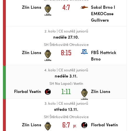
4:7
Zlín Lions
Sokol Brno I
EMKOCase
Gullivers
2. kolo
|
CE soutěž juniorů
neděle 27.10.
SH Štěrkoviště Otrokovice
8:15
Zlín Lions
FBŠ Hattrick
Brno
4. kolo
|
CE soutěž juniorů
neděle 3.11.
SH Na Lapači Vsetín
1:11
Florbal Vsetín
Zlín Lions
3. kolo
|
CE soutěž juniorů
středa 13.11.
SH Štěrkoviště Otrokovice
6:7
Zlín Lions
Florbal Vsetín
pr.