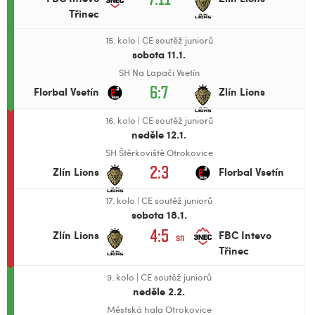
Třinec
15. kolo
|
CE soutěž juniorů
sobota 11.1.
SH Na Lapači Vsetín
6:7
Florbal Vsetín
Zlín Lions
16. kolo
|
CE soutěž juniorů
neděle 12.1.
SH Štěrkoviště Otrokovice
2:3
Zlín Lions
Florbal Vsetín
17. kolo
|
CE soutěž juniorů
sobota 18.1.
4:5
Zlín Lions
FBC Intevo
sn
Třinec
9. kolo
|
CE soutěž juniorů
neděle 2.2.
Městská hala Otrokovice