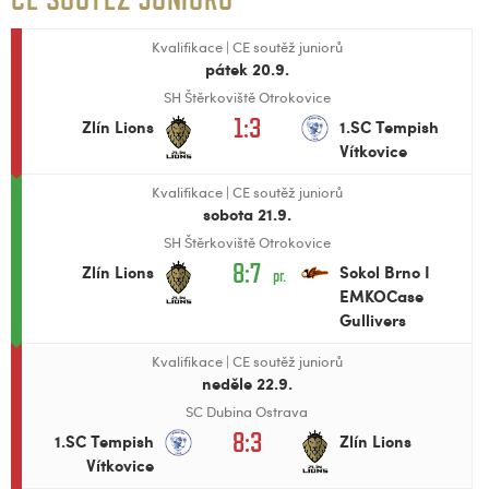
Kvalifikace
|
CE soutěž juniorů
pátek 20.9.
SH Štěrkoviště Otrokovice
1:3
Zlín Lions
1.SC Tempish
Vítkovice
Kvalifikace
|
CE soutěž juniorů
sobota 21.9.
SH Štěrkoviště Otrokovice
8:7
Zlín Lions
Sokol Brno I
pr.
EMKOCase
Gullivers
Kvalifikace
|
CE soutěž juniorů
neděle 22.9.
SC Dubina Ostrava
8:3
1.SC Tempish
Zlín Lions
Vítkovice