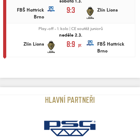
sobota 1.3.
9:3
FBŠ Hattrick
Zlín Lions
Brno
Play-off - 1. kolo
|
CE soutěž juniorů
neděle 2.3.
8:9
Zlín Lions
FBŠ Hattrick
pr.
Brno
HLAVNÍ PARTNEŘI