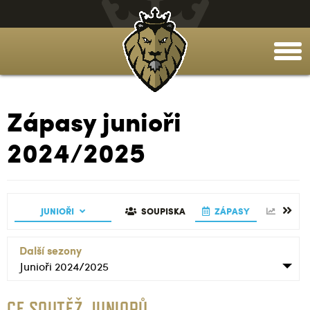
togg
men
Zápasy junioři
2024/2025
GALERIE
TABULKA
JUNIOŘI
ČLÁNKY
REALIZAČNÍ TÝM
SOUPISKA
GALERIE
ZÁPASY
STATI
Další sezony
Junioři 2024/2025
CE SOUTĚŽ JUNIORŮ