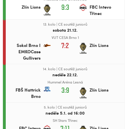
9:3
Zlín Lions
FBC Intevo
Třinec
13. kolo
|
CE soutěž juniorů
sobota 21.12.
VUT CESA Brno 1
7:2
Sokol Brno I
Zlín Lions
EMKOCase
Gullivers
14. kolo
|
CE soutěž juniorů
neděle 22.12.
Hummel Aréna Lesná
3:9
FBŠ Hattrick
Zlín Lions
Brno
5. kolo
|
CE soutěž juniorů
neděle 5.1. od 16:00
SH Stars Třinec
7:11
FBC Intevo
Zlín Lions