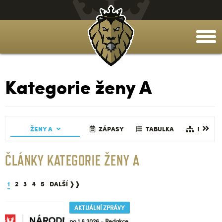
togg
men
Kategorie ženy A
AČNÍ TÝM
TABULKA
GALERIE
ŽENY A
GALERIE
REALIZAČNÍ TÝM
ČLÁNKY
ZÁPASY
GALERIE
TABULKA
ČLÁNKY
REALIZ
ČLÁNKY KATEGORIE ŽENY A
1
2
3
4
5
DALŠÍ ❱❱
AKTUÁLNÍ ZPRÁVY
po 1.6.2026 - Redakce