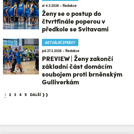
st 4.3.2026 - Redakce
Ženy se o postup do
čtvrtfinále poperou v
předkole se Svitavami
AKTUÁLNÍ ZPRÁVY
pá 27.2.2026 - Redakce
PREVIEW | Ženy zakončí
základní část domácím
soubojem proti brněnským
Gulliverkám
1
2
3
4
5
DALŠÍ ❱❱