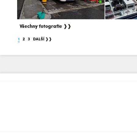
Všechny fotografie ❱❱
1
2
3
DALŠÍ ❱❱