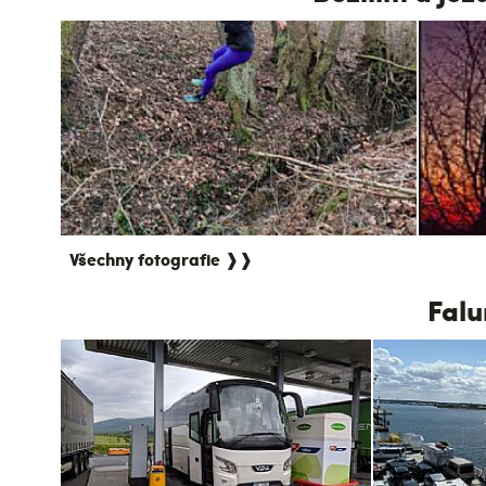
Všechny fotografie ❱❱
Falu