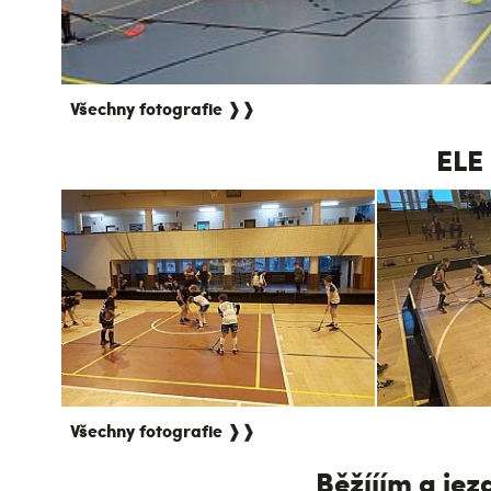
Všechny fotografie ❱❱
ELE
Všechny fotografie ❱❱
Běžííím a jez