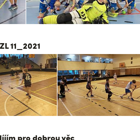
 ZL 11_2021
dííím pro dobrou věc