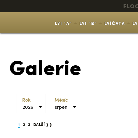
FLO
LVI "A"
LVI "B"
LVÍČATA
L
Galerie
Rok
Měsíc
2026
srpen
1
2
3
DALŠÍ ❱❱