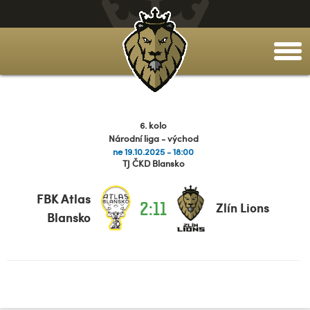
togg
men
6. kolo
Národní liga - východ
ne 19.10.2025 - 18:00
TJ ČKD Blansko
FBK Atlas
2:11
Zlín Lions
Blansko