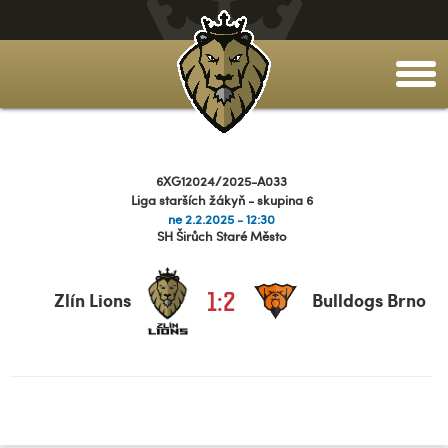
togg
men
6XG12024/2025-A033
Liga starších žákyň - skupina 6
ne 2.2.2025 - 12:30
SH Širůch Staré Město
1:2
Zlín Lions
Bulldogs Brno