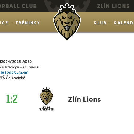
ORBALL CLUB
ZLÍN LIONS
VICE
TRÉNINKY
KLUB
KALEND
12024/2025-A060
rších žákyň - skupina 6
 18.1.2025 - 14:00
EZŠ Čejkovická
1:2
Zlín Lions