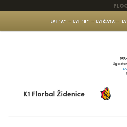
FLO
LVI "A"
LVI "B"
LVÍČATA
L
6XG
Liga sta
so
K1 Florbal Židenice