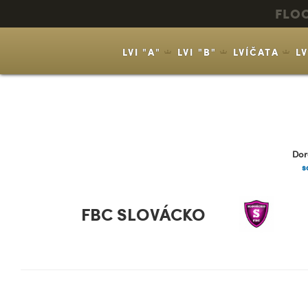
FLO
LVI "A"
LVI "B"
LVÍČATA
L
Dor
s
FBC SLOVÁCKO