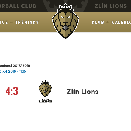
ORBALL CLUB
ZLÍN LIONS
VICE
TRÉNINKY
KLUB
KALEND
ostenci 2017/2018
o 7.4.2018 - 11:15
4:3
Zlín Lions