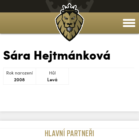
togg
men
Sára Hejtmánková
Rok narození
Hůl
2008
Levá
HLAVNÍ PARTNEŘI