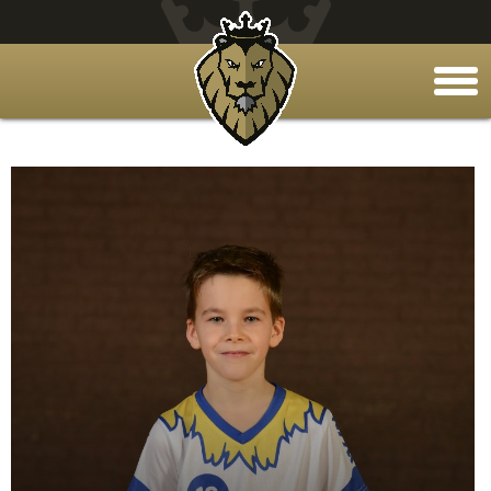
togg
men