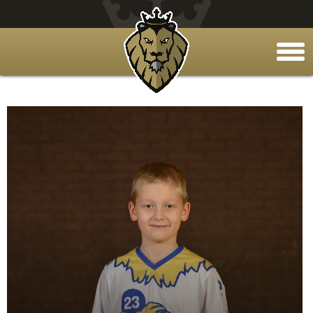
togg
men