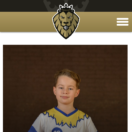
togg
men