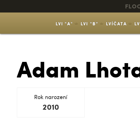
FLO
LVI "A"
LVI "B"
LVÍČATA
L
Adam Lhot
Rok narození
2010