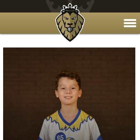
togg
men