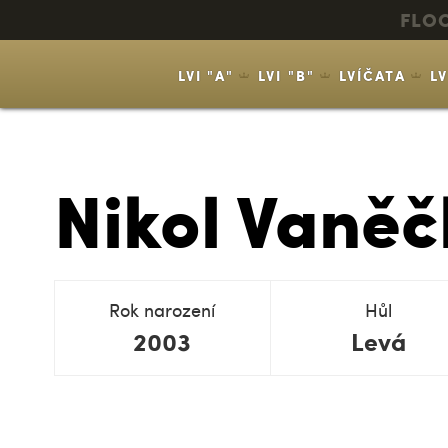
FLO
LVI "A"
LVI "B"
LVÍČATA
L
Nikol Vaně
Rok narození
Hůl
2003
Levá