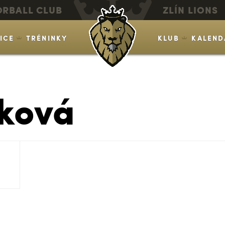
ORBALL CLUB
ZLÍN LIONS
VICE
TRÉNINKY
KLUB
KALEND
čková