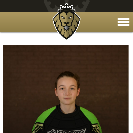
togg
men