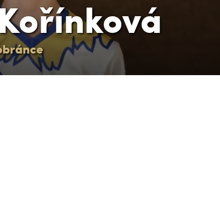
 Kořínková
obránce