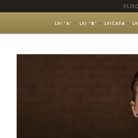
FLO
LVI "A"
LVI "B"
LVÍČATA
L