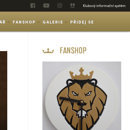
Klubový informační systém
ÁŘ
FANSHOP
GALERIE
PŘIDEJ SE
FANSHOP