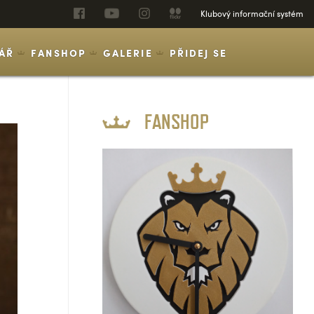
Klubový informační systém
ÁŘ
FANSHOP
GALERIE
PŘIDEJ SE
FANSHOP