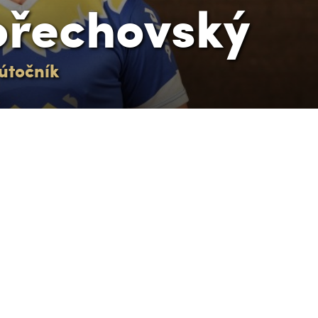
ořechovský
útočník