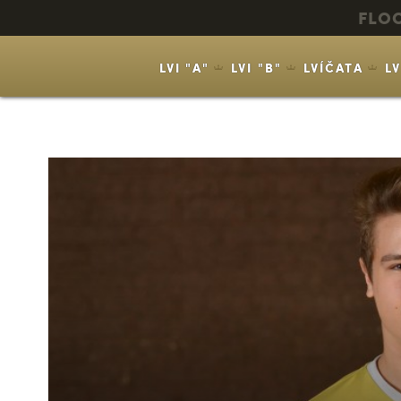
FLO
LVI "A"
LVI "B"
LVÍČATA
L