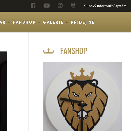
Klubový informační systém
ÁŘ
FANSHOP
GALERIE
PŘIDEJ SE
FANSHOP