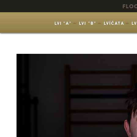
FLO
LVI "A"
LVI "B"
LVÍČATA
L