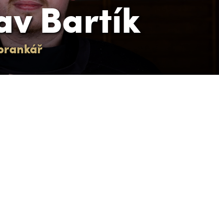
av Bartík
brankář