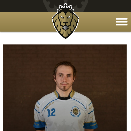
togg
men