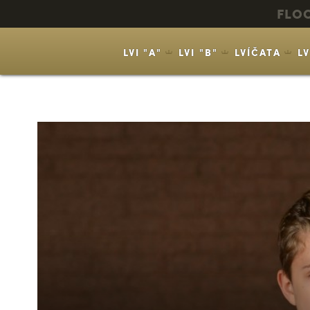
FLO
LVI "A"
LVI "B"
LVÍČATA
L