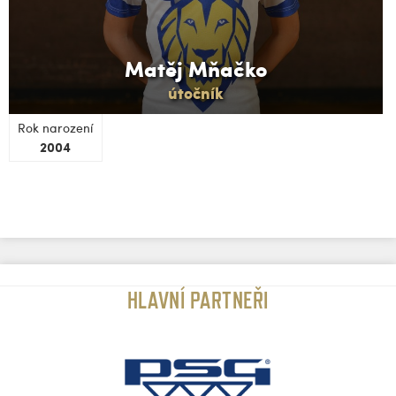
Matěj Mňačko
útočník
Rok narození
2004
HLAVNÍ PARTNEŘI