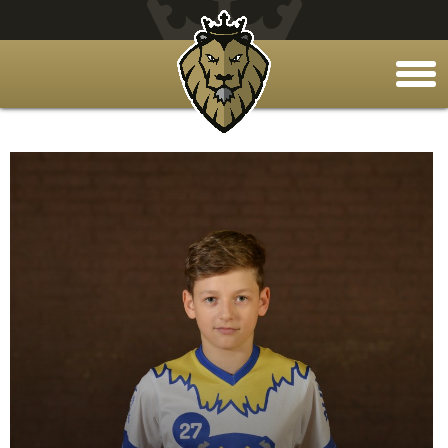
togg
men