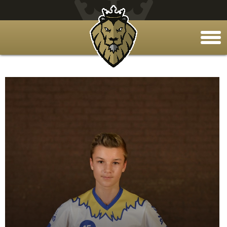
togg
men