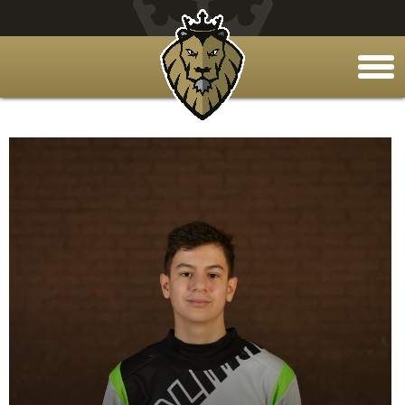
togg
men