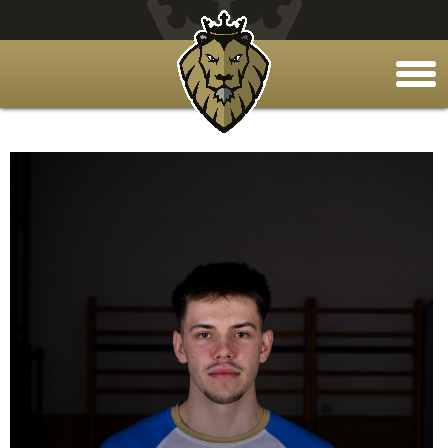
togg
men