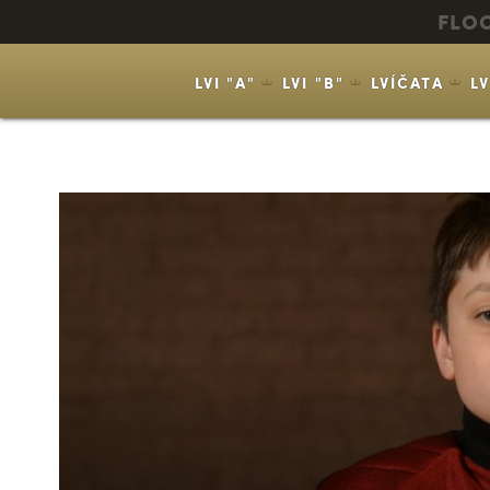
FLO
LVI "A"
LVI "B"
LVÍČATA
L