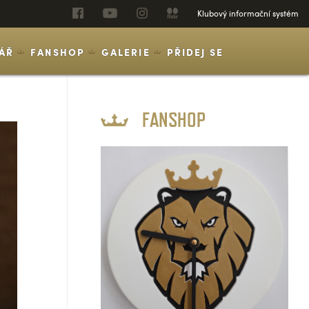
Klubový informační systém
ÁŘ
FANSHOP
GALERIE
PŘIDEJ SE
FANSHOP