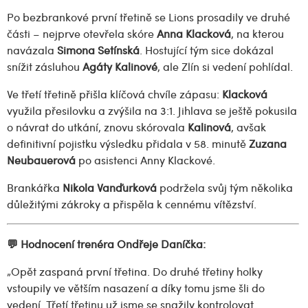
Po bezbrankové první třetině se Lions prosadily ve druhé
části – nejprve otevřela skóre
Anna Klacková
, na kterou
navázala
Simona Setínská
. Hostující tým sice dokázal
snížit zásluhou
Agáty Kalinové
, ale Zlín si vedení pohlídal.
Ve třetí třetině přišla klíčová chvíle zápasu:
Klacková
využila přesilovku a zvýšila na 3:1. Jihlava se ještě pokusila
o návrat do utkání, znovu skórovala
Kalinová
, avšak
definitivní pojistku výsledku přidala v 58. minutě
Zuzana
Neubauerová
po asistenci Anny Klackové.
Brankářka
Nikola Vanďurková
podržela svůj tým několika
důležitými zákroky a přispěla k cennému vítězství.
💬 Hodnocení trenéra Ondřeje Daníčka:
„Opět zaspaná první třetina. Do druhé třetiny holky
vstoupily ve větším nasazení a díky tomu jsme šli do
vedení. Třetí třetinu už jsme se snažily kontrolovat.