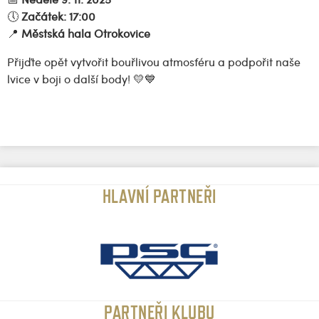
🕔
Začátek: 17:00
📍
Městská hala Otrokovice
Přijďte opět vytvořit bouřlivou atmosféru a podpořit naše
lvice v boji o další body! 💛💙
HLAVNÍ PARTNEŘI
PARTNEŘI KLUBU