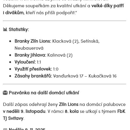
Děkujeme soupeřkám za kvalitní utkání a
velké díky patří
i divákům
, kteří nás přišli podpořit.“
📊 Statistiky:
Branky Zlín Lions:
Klacková (2), Setínská,
Neubauerová
Branky Jihlava:
Kalinová (2)
Vyloučení:
1:1
Využití přesilovek:
1:0
Zásahy brankářů:
Vanďurková 17 – Kukačková 16
🦁 Pozvánka na další domácí utkání
Další zápas odehrají ženy
Zlín Lions
na domácí palubovce
v neděli 9. listopadu
. V rámci
8. kola
se utkají s týmem
FbK
TJ Svitavy
.
📅
Neděle 9. 11. 2025