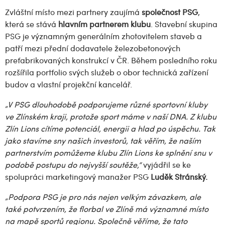
Zvláštní místo mezi partnery zaujímá
společnost PSG
,
která se stává
hlavním partnerem klubu
. Stavební skupina
PSG je významným generálním zhotovitelem staveb a
patří mezi přední dodavatele železobetonových
prefabrikovaných konstrukcí v ČR. Během posledního roku
rozšířila portfolio svých služeb o obor technická zařízení
budov a vlastní projekční kancelář.
„V PSG dlouhodobě podporujeme různé sportovní kluby
ve Zlínském kraji, protože sport máme v naší DNA. Z klubu
Zlín Lions cítíme potenciál, energii a hlad po úspěchu. Tak
jako stavíme sny našich investorů, tak věřím, že naším
partnerstvím pomůžeme klubu Zlín Lions ke splnění snu v
podobě postupu do nejvyšší soutěže,“
vyjádřil se ke
spolupráci marketingový manažer PSG
Luděk Stránský.
„Podpora PSG je pro nás nejen velkým závazkem, ale
také potvrzením, že florbal ve Zlíně má významné místo
na mapě sportů regionu. Společně věříme, že tato