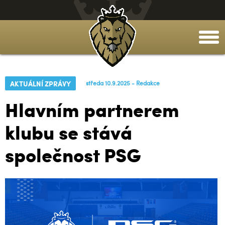
togg
men
AKTUÁLNÍ ZPRÁVY
středa 10.9.2025 - Redakce
Hlavním partnerem
klubu se stává
společnost PSG