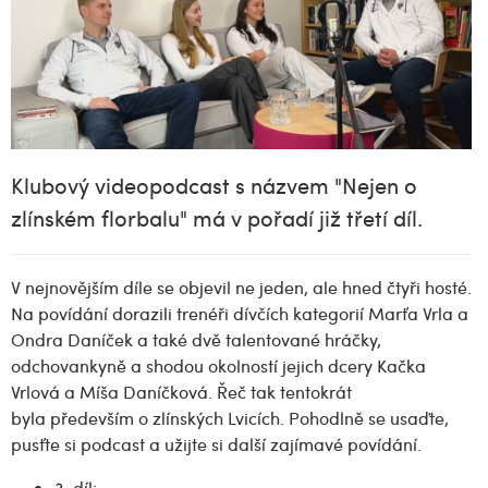
Klubový videopodcast s názvem "Nejen o
zlínském florbalu" má v pořadí již třetí díl.
V nejnovějším díle se objevil ne jeden, ale hned čtyři hosté.
Na povídání dorazili trenéři dívčích kategorií Marťa Vrla a
Ondra Daníček a také dvě talentované hráčky,
odchovankyně a shodou okolností jejich dcery Kačka
Vrlová a Míša Daníčková. Řeč tak tentokrát
byla především o zlínských Lvicích. Pohodlně se usaďte,
pusťte si podcast a užijte si další zajímavé povídání.
3. díl: