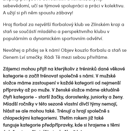
sebevědomí, učí se týmové spolupráci a práci v kolektivu.
A užijí si při něm spoustu zábavy!
Hraj florbal za největší florbalový klub ve Zlínském kraji a
staň se součástí mladého a perspektivního klubu v
populárním a dynamickém sportovním odvětví.
Neváhej a přidej se k nám! Objev kouzlo florbalu a staň se
členem Lví smečky. Rádi Tě mezi sebou přivítáme.
Zájemci mohou přijít na kterýkoliv z tréninků dané věkové
kategorie a začít trénovat společně s námi. V mužské
složce máme zastoupení v každé kategorii od nejmenší
přípravky až po muže. V ženské složce máme aktuálně
čtyři kategorie - starší žačky, dorostenky, juniorky a ženy.
Mladší ročníky v této sezoně vlastní dívčí týmy nemají,
hlásit se ale mohou také. Trénují a hrají společně s
chlapeckými kategoriemi. Třetím rokem již také
funguje kategorie předpřípravky, kde si hrajeme s těmi