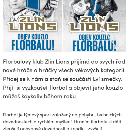
Florbalový klub Zlín Lions přijímá do svých řad
nové hráče a hráčky všech věkových kategorií.
Přidej se k nám a staň se součástí Lví smečky.
Přijít si vyzkoušet florbal a objevit jeho kouzlo
můžeš kdykoliv během roku.
Florbal je týmový sport založený na pohybu, technických
dovednostech a rychlém myšlení. Hraním florbalu si děti
zlepšují pohybové dovednosti a kondici, zvyšují