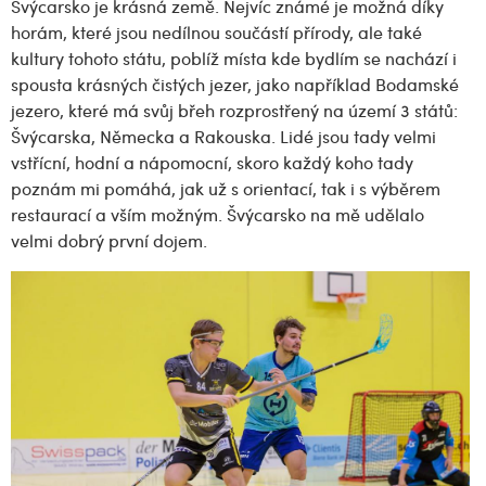
Švýcarsko je krásná země. Nejvíc známé je možná díky
horám, které jsou nedílnou součástí přírody, ale také
kultury tohoto státu, poblíž místa kde bydlím se nachází i
spousta krásných čistých jezer, jako například Bodamské
jezero, které má svůj břeh rozprostřený na území 3 států:
Švýcarska, Německa a Rakouska. Lidé jsou tady velmi
vstřícní, hodní a nápomocní, skoro každý koho tady
poznám mi pomáhá, jak už s orientací, tak i s výběrem
restaurací a vším možným. Švýcarsko na mě udělalo
velmi dobrý první dojem.