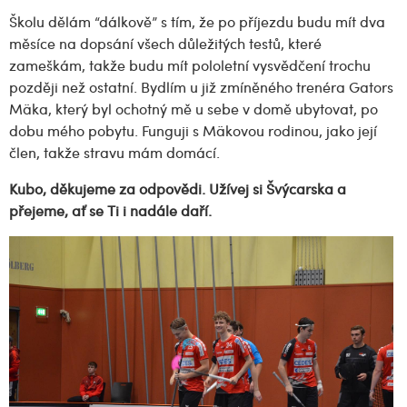
Školu dělám “dálkově” s tím, že po příjezdu budu mít dva
měsíce na dopsání všech důležitých testů, které
zameškám, takže budu mít pololetní vysvědčení trochu
později než ostatní. Bydlím u již zmíněného trenéra Gators
Mäka, který byl ochotný mě u sebe v domě ubytovat, po
dobu mého pobytu. Funguji s Mäkovou rodinou, jako její
člen, takže stravu mám domácí.
Kubo, děkujeme za odpovědi. Užívej si Švýcarska a
přejeme, ať se Ti i nadále daří.