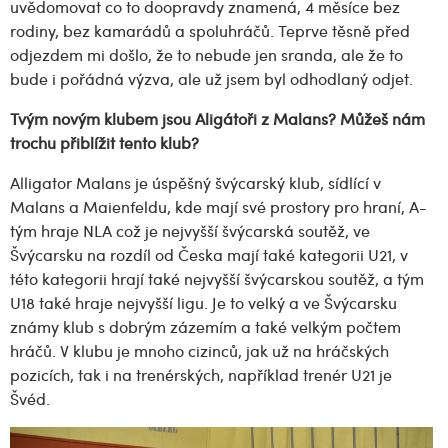
uvědomovat co to doopravdy znamená, 4 měsíce bez
rodiny, bez kamarádů a spoluhráčů. Teprve těsně před
odjezdem mi došlo, že to nebude jen sranda, ale že to
bude i pořádná výzva, ale už jsem byl odhodlaný odjet.
Tvým novým klubem jsou Aligátoři z Malans? Můžeš nám
trochu přiblížit tento klub?
Alligator Malans je úspěšný švýcarský klub, sídlící v
Malans a Maienfeldu, kde mají své prostory pro hraní, A-
tým hraje NLA což je nejvyšší švýcarská soutěž, ve
Švýcarsku na rozdíl od Česka mají také kategorii U21, v
této kategorii hrají také nejvyšší švýcarskou soutěž, a tým
U18 také hraje nejvyšší ligu. Je to velký a ve Švýcarsku
známy klub s dobrým zázemím a také velkým počtem
hráčů. V klubu je mnoho cizinců, jak už na hráčských
pozicích, tak i na trenérských, například trenér U21 je
Švéd.