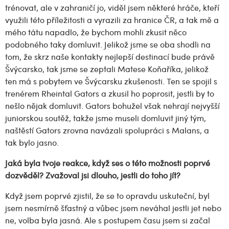
trénovat, ale v zahraničí jo, viděl jsem některé hráče, kteří
využili této příležitosti a vyrazili za hranice ČR, a tak mě a
mého tátu napadlo, že bychom mohli zkusit něco
podobného taky domluvit. Jelikož jsme se oba shodli na
tom, že skrz naše kontakty nejlepší destinací bude právě
Švýcarsko, tak jsme se zeptali Matese Koňaříka, jelikož
ten má s pobytem ve Švýcarsku zkušenosti. Ten se spojil s
trenérem Rheintal Gators a zkusil ho poprosit, jestli by to
nešlo nějak domluvit. Gators bohužel však nehrají nejvyšší
juniorskou soutěž, takže jsme museli domluvit jiný tým,
naštěstí Gators zrovna navázali spolupráci s Malans, a
tak bylo jasno.
Jaká byla tvoje reakce, k
dyž ses o této možnosti poprvé
dozvěděl
? Zvažoval jsi dlouho, jestli do toho jít?
Když jsem poprvé zjistil, že se to opravdu uskuteční, byl
jsem nesmírně šťastný a vůbec jsem neváhal jestli jet nebo
ne, volba byla jasná. Ale s postupem času jsem si začal