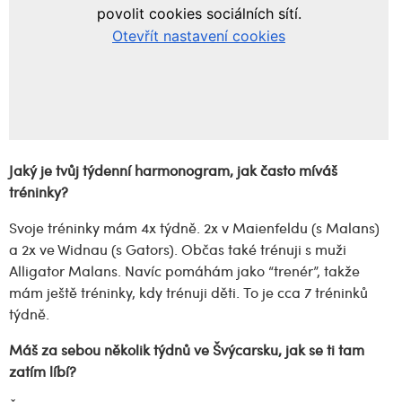
Jaký je tvůj týdenní harmonogram, jak často míváš
tréninky?
Svoje tréninky mám 4x týdně. 2x v Maienfeldu (s Malans)
a 2x ve Widnau (s Gators). Občas také trénuji s muži
Alligator Malans. Navíc pomáhám jako “trenér”, takže
mám ještě tréninky, kdy trénuji děti. To je cca 7 tréninků
týdně.
Máš za sebou několik týdnů ve Švýcarsku, jak se ti tam
zatím líbí?