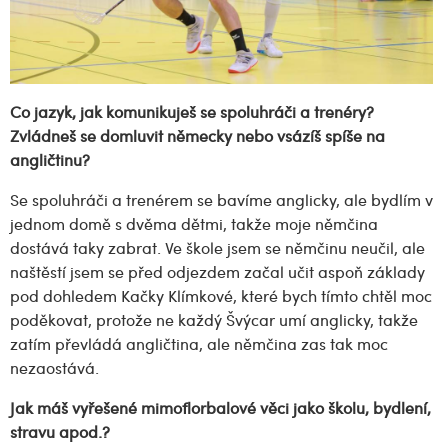
Co jazyk, jak komunikuješ se spoluhráči a trenéry?
Zvládneš se domluvit německy nebo vsázíš spíše na
angličtinu?
Se spoluhráči a trenérem se bavíme anglicky, ale bydlím v
jednom domě s dvěma dětmi, takže moje němčina
dostává taky zabrat. Ve škole jsem se němčinu neučil, ale
naštěstí jsem se před odjezdem začal učit aspoň základy
pod dohledem Kačky Klímkové, které bych tímto chtěl moc
poděkovat, protože ne každý Švýcar umí anglicky, takže
zatím převládá angličtina, ale němčina zas tak moc
nezaostává.
Jak máš vyřešené mimoflorbalové věci jako školu, bydlení,
stravu apod.?