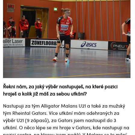
Řekni nám, za jaký výběr nastupuješ, na které pozici
hraješ a kolik již máš za sebou utkání?
Nastupuji za tým Alligator Malans U21 a také za mužský
tým Rheintal Gators. Více utkání mám odehraných za
výběr U21 (9 zápasů), za Gators jsem nastoupil do 3
utkání. O něco lépe se mi hraje v Gators, kde nastupuji na
pozici centra, na kterou jsem zvyklý. V Malans se to mění,