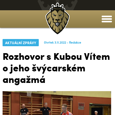
togg
men
AKTUÁLNÍ ZPRÁVY
čtvrtek 3.11.2022 - Redakce
Rozhovor s Kubou Vítem
o jeho švýcarském
angažmá